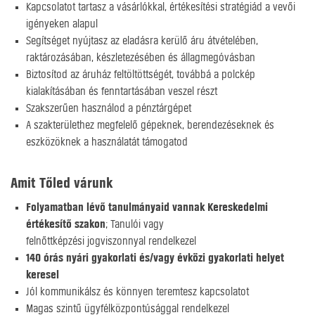
Kapcsolatot tartasz a vásárlókkal, értékesítési stratégiád a vevői
igényeken alapul
Segítséget nyújtasz az eladásra kerülő áru átvételében,
raktározásában, készletezésében és állagmegóvásban
Biztosítod az áruház feltöltöttségét, továbbá a polckép
kialakításában és fenntartásában veszel részt
Szakszerűen használod a pénztárgépet
A szakterülethez megfelelő gépeknek, berendezéseknek és
eszközöknek a használatát támogatod
Amit Tőled várunk
Folyamatban lévő tanulmányaid vannak Kereskedelmi
értékesítő szakon
; Tanulói vagy
felnőttképzési jogviszonnyal rendelkezel
140 órás nyári gyakorlati és/vagy évközi gyakorlati helyet
keresel
Jól kommunikálsz és könnyen teremtesz kapcsolatot
Magas szintű ügyfélközpontúsággal rendelkezel