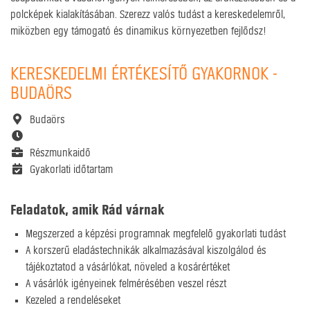
polcképek kialakításában. Szerezz valós tudást a kereskedelemről,
miközben egy támogató és dinamikus környezetben fejlődsz!
KERESKEDELMI ÉRTÉKESÍTŐ GYAKORNOK -
BUDAÖRS
Budaörs
Részmunkaidő
Gyakorlati időtartam
Feladatok, amik Rád várnak
Megszerzed a képzési programnak megfelelő gyakorlati tudást
A korszerű eladástechnikák alkalmazásával kiszolgálod és
tájékoztatod a vásárlókat, növeled a kosárértéket
A vásárlók igényeinek felmérésében veszel részt
Kezeled a rendeléseket