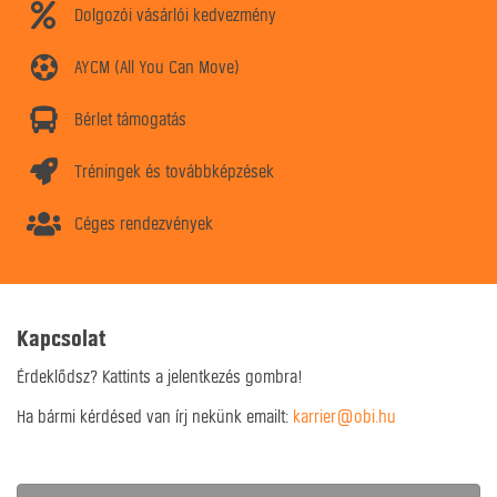
Dolgozói vásárlói kedvezmény
AYCM (All You Can Move)
Bérlet támogatás
Tréningek és továbbképzések
Céges rendezvények
Kapcsolat
Érdeklődsz? Kattints a jelentkezés gombra!
Ha bármi kérdésed van írj nekünk emailt:
karrier@obi.hu