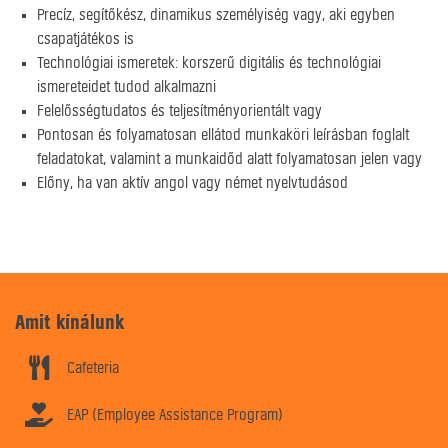
Precíz, segítőkész, dinamikus személyiség vagy, aki egyben
csapatjátékos is
Technológiai ismeretek: korszerű digitális és technológiai
ismereteidet tudod alkalmazni
Felelősségtudatos és teljesítményorientált vagy
Pontosan és folyamatosan ellátod munkaköri leírásban foglalt
feladatokat, valamint a munkaidőd alatt folyamatosan jelen vagy
Előny, ha van aktív angol vagy német nyelvtudásod
Amit kínálunk
Cafeteria
EAP (Employee Assistance Program)