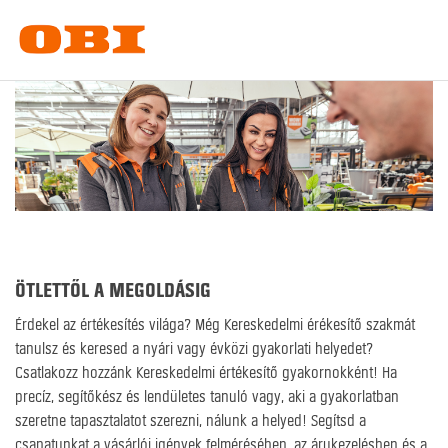
ÖTLETTŐL A MEGOLDÁSIG
Érdekel az értékesítés világa? Még Kereskedelmi érékesítő szakmát
tanulsz és keresed a nyári vagy évközi gyakorlati helyedet?
Csatlakozz hozzánk Kereskedelmi értékesítő gyakornokként! Ha
precíz, segítőkész és lendületes tanuló vagy, aki a gyakorlatban
szeretne tapasztalatot szerezni, nálunk a helyed! Segítsd a
csapatunkat a vásárlói igények felmérésében, az árukezelésben és a