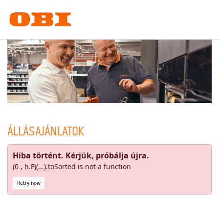
ÁLLÁSAJÁNLATOK
Hiba történt. Kérjük, próbálja újra.
(0 , h.F)(...).toSorted is not a function
Retry now