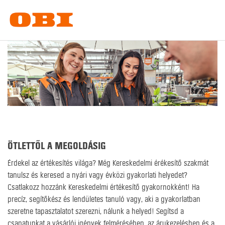
ÖTLETTŐL A MEGOLDÁSIG
Érdekel az értékesítés világa? Még Kereskedelmi érékesítő szakmát
tanulsz és keresed a nyári vagy évközi gyakorlati helyedet?
Csatlakozz hozzánk Kereskedelmi értékesítő gyakornokként! Ha
precíz, segítőkész és lendületes tanuló vagy, aki a gyakorlatban
szeretne tapasztalatot szerezni, nálunk a helyed! Segítsd a
csapatunkat a vásárlói igények felmérésében, az árukezelésben és a