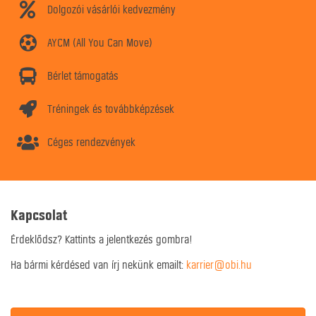
Dolgozói vásárlói kedvezmény
AYCM (All You Can Move)
Bérlet támogatás
Tréningek és továbbképzések
Céges rendezvények
Kapcsolat
Érdeklődsz? Kattints a jelentkezés gombra!
Ha bármi kérdésed van írj nekünk emailt:
karrier@obi.hu