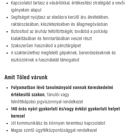
Kapcsolatot tartasz a vásárlókkal, értékesítési stratégiád a vevői
igényeken alapul
Segítséget nyújtasz az eladásra kerülő áru átvételében,
raktározásában, készletezésében és állagmegóvásban
Biztosítod az áruház feltöltöttségét, továbbá a polckép
kialakításában és fenntartásában veszel részt
Szakszerűen használod a pénztárgépet
A szakterülethez megfelelő gépeknek, berendezéseknek és
eszközöknek a használatát támogatod
Amit Tőled várunk
Folyamatban lévő tanulmányaid vannak Kereskedelmi
értékesítő szakon
; Tanulói vagy
felnőttképzési jogviszonnyal rendelkezel
140 órás nyári gyakorlati és/vagy évközi gyakorlati helyet
keresel
Jól kommunikálsz és könnyen teremtesz kapcsolatot
Magas szintű ügyfélközpontúsággal rendelkezel