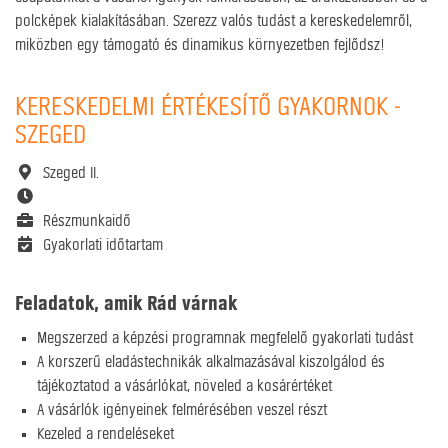
polcképek kialakításában. Szerezz valós tudást a kereskedelemről,
miközben egy támogató és dinamikus környezetben fejlődsz!
KERESKEDELMI ÉRTÉKESÍTŐ GYAKORNOK -
SZEGED
Szeged II.
Részmunkaidő
Gyakorlati időtartam
Feladatok, amik Rád várnak
Megszerzed a képzési programnak megfelelő gyakorlati tudást
A korszerű eladástechnikák alkalmazásával kiszolgálod és
tájékoztatod a vásárlókat, növeled a kosárértéket
A vásárlók igényeinek felmérésében veszel részt
Kezeled a rendeléseket