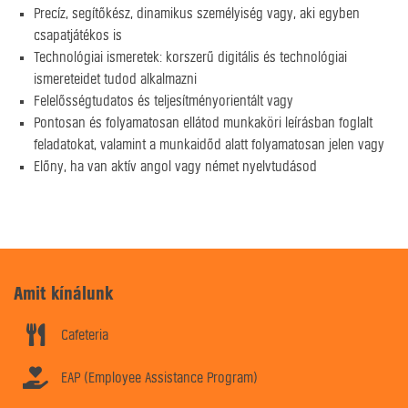
Precíz, segítőkész, dinamikus személyiség vagy, aki egyben
csapatjátékos is
Technológiai ismeretek: korszerű digitális és technológiai
ismereteidet tudod alkalmazni
Felelősségtudatos és teljesítményorientált vagy
Pontosan és folyamatosan ellátod munkaköri leírásban foglalt
feladatokat, valamint a munkaidőd alatt folyamatosan jelen vagy
Előny, ha van aktív angol vagy német nyelvtudásod
Amit kínálunk
Cafeteria
EAP (Employee Assistance Program)